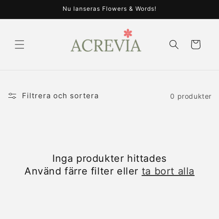
vidare
Nu lanseras Flowers & Words!
till
innehåll
Varukorg
Filtrera och sortera
0 produkter
Inga produkter hittades
Använd färre filter eller
ta bort alla