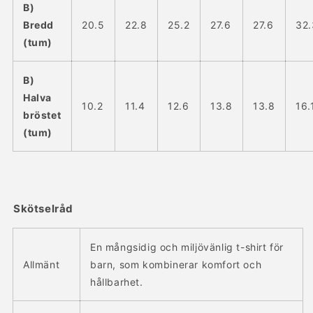
B)
Bredd
20.5
22.8
25.2
27.6
27.6
32.
(tum)
B)
Halva
10.2
11.4
12.6
13.8
13.8
16.
bröstet
(tum)
Skötselråd
En mångsidig och miljövänlig t-shirt för
Allmänt
barn, som kombinerar komfort och
hållbarhet.