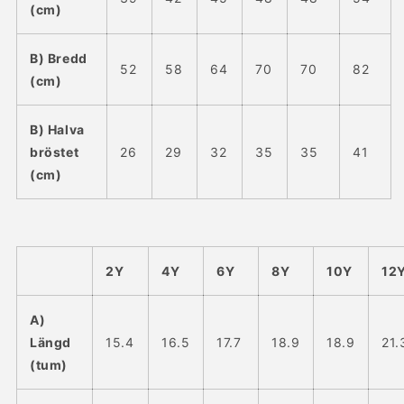
(cm)
B) Bredd
52
58
64
70
70
82
(cm)
B) Halva
bröstet
26
29
32
35
35
41
(cm)
2Y
4Y
6Y
8Y
10Y
12
A)
Längd
15.4
16.5
17.7
18.9
18.9
21.
(tum)