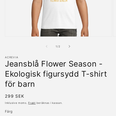
Öppna
Ö
mediet
m
1
2
av
1
/
2
i
i
modalfönster
m
ACREVIA
Jeansblå Flower Season -
Ekologisk figursydd T-shirt
för barn
Ordinarie
299 SEK
pris
Inklusive moms.
Frakt
beräknas i kassan.
Färg