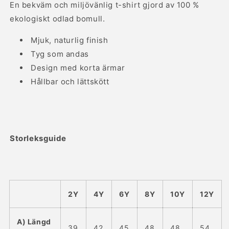
shirt
shirt
En bekväm och miljövänlig t-shirt gjord av 100 %
för
för
ekologiskt odlad bomull.
barn
barn
Mjuk, naturlig finish
Tyg som andas
Design med korta ärmar
Hållbar och lättskött
Storleksguide
2Y
4Y
6Y
8Y
10Y
12Y
A) Längd
39
42
45
48
48
54