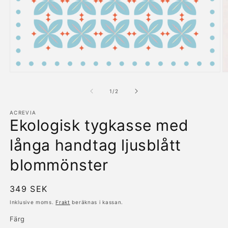
Öppna
Ö
mediet
m
1
2
av
1
/
2
i
i
modalfönster
m
ACREVIA
Ekologisk tygkasse med
långa handtag ljusblått
blommönster
Ordinarie
349 SEK
pris
Inklusive moms.
Frakt
beräknas i kassan.
Färg