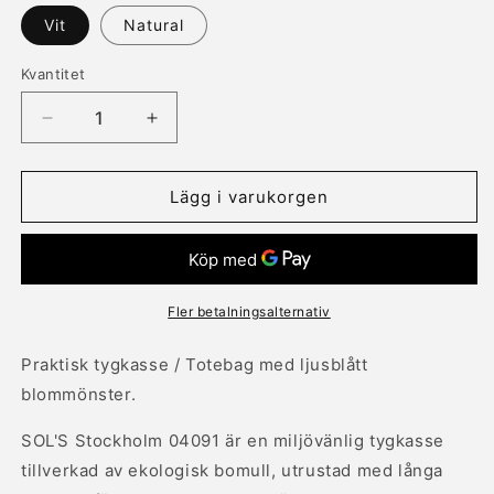
Vit
Natural
Kvantitet
Kvantitet
Minska
Öka
kvantitet
kvantitet
för
för
Ekologisk
Ekologisk
Lägg i varukorgen
tygkasse
tygkasse
med
med
långa
långa
handtag
handtag
ljusblått
ljusblått
Fler betalningsalternativ
blommönster
blommönster
Praktisk tygkasse / Totebag med ljusblått
blommönster.
SOL'S Stockholm 04091 är en miljövänlig tygkasse
tillverkad av ekologisk bomull, utrustad med långa