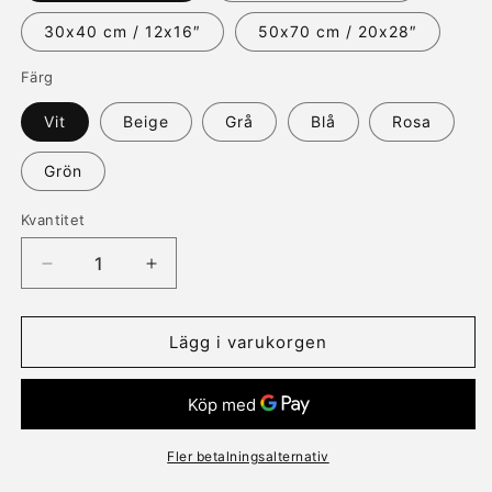
30x40 cm / 12x16″
50x70 cm / 20x28″
Färg
Vit
Beige
Grå
Blå
Rosa
Grön
Kvantitet
Kvantitet
Minska
Öka
kvantitet
kvantitet
för
för
Poster
Poster
Lägg i varukorgen
med
med
text
text
&quot;Vila,
&quot;Vila,
omsorg
omsorg
och
och
Fler betalningsalternativ
en
en