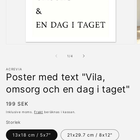
Öppna
Ö
mediet
m
1
2
av
1
/
4
i
i
modalfönster
m
ACREVIA
Poster med text "Vila,
omsorg och en dag i taget"
Ordinarie
199 SEK
pris
Inklusive moms.
Frakt
beräknas i kassan.
Storlek
13x18 cm / 5x7″
21x29.7 cm / 8x12"