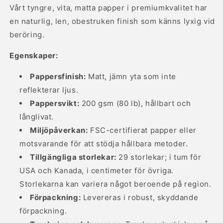
dag
dag
Vårt tyngre, vita, matta papper i premiumkvalitet har
i
i
en naturlig, len, obestruken finish som känns lyxig vid
taget&quot;
taget&quot;
beröring.
Egenskaper:
Pappersfinish:
Matt, jämn yta som inte
reflekterar ljus.
Pappersvikt:
200 gsm (80 lb), hållbart och
långlivat.
Miljöpåverkan:
FSC-certifierat papper eller
motsvarande för att stödja hållbara metoder.
Tillgängliga storlekar:
29 storlekar; i tum för
USA och Kanada, i centimeter för övriga.
Storlekarna kan variera något beroende på region.
Förpackning:
Levereras i robust, skyddande
förpackning.