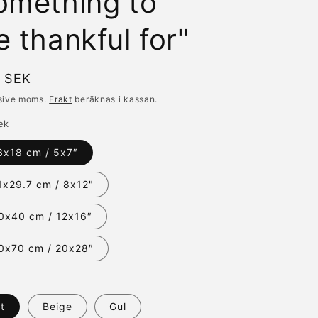
omething to
e thankful for"
inarie
 SEK
s
usive moms.
Frakt
beräknas i kassan.
ek
3x18 cm / 5x7″
1x29.7 cm / 8x12"
0x40 cm / 12x16″
0x70 cm / 20x28″
it
Beige
Gul