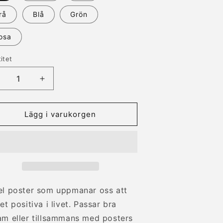
rå
Blå
Grön
osa
itet
titet
inska
Öka
vantitet
kvantitet
ör
för
oster
Poster
Lägg i varukorgen
ed
med
exten
texten
quot;There
&quot;There
s
is
lways
always
omething
something
o
to
el poster som uppmanar oss att
e
be
et positiva i livet. Passar bra
hankful
thankful
am eller tillsammans med posters
or&quot;
for&quot;