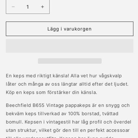
Minska
Öka
kvantitet
kvantitet
för
för
Sandfärgad
Sandfärgad
Lägg i varukorgen
keps
keps
med
med
texten
texten
&quot;Vågskvalp&quot;
&quot;Vågskvalp&quot;
i
i
mörkblå
mörkblå
färg
färg
En keps med riktigt känsla! Alla vet hur vågskvalp
låter och många av oss längtar alltid efter det ljudet.
Köp en keps som förstärker din känsla.
Beechfield B655 Vintage pappakeps är en snygg och
bekväm keps tillverkad av 100% borstad, tvättad
bomull. Kepsen i vintagestil har låg profil och överdel
utan struktur, vilket gör den till en perfekt accessoar