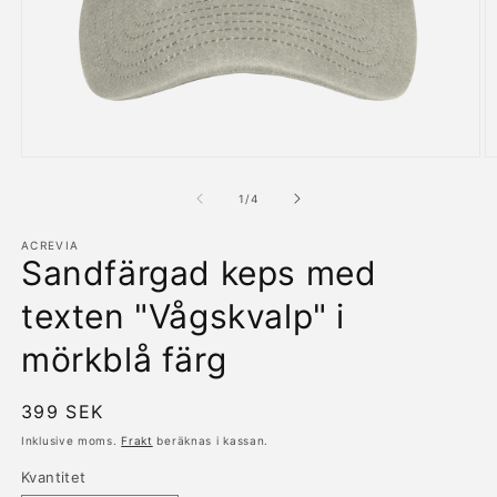
Öppna
Ö
mediet
m
1
2
av
1
/
4
i
i
modalfönster
m
ACREVIA
Sandfärgad keps med
texten "Vågskvalp" i
mörkblå färg
Ordinarie
399 SEK
pris
Inklusive moms.
Frakt
beräknas i kassan.
Kvantitet
Kvantitet