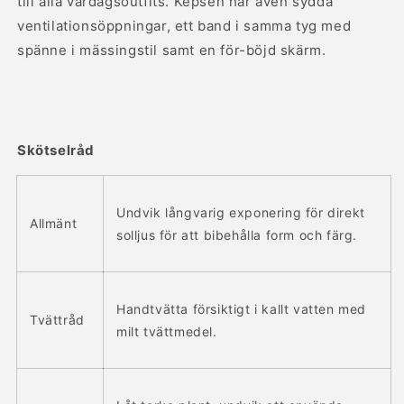
till alla vardagsoutfits. Kepsen har även sydda
ventilationsöppningar, ett band i samma tyg med
spänne i mässingstil samt en för-böjd skärm.
Skötselråd
Undvik långvarig exponering för direkt
Allmänt
solljus för att bibehålla form och färg.
Handtvätta försiktigt i kallt vatten med
Tvättråd
milt tvättmedel.