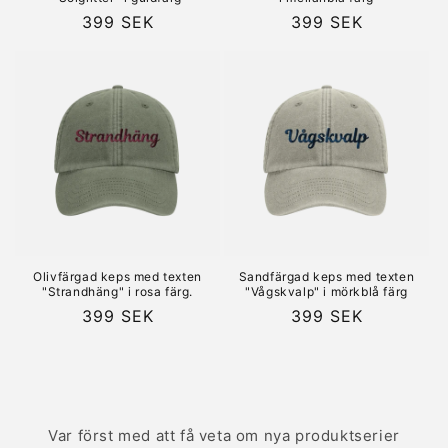
Ordinarie
399 SEK
Ordinarie
399 SEK
pris
pris
Olivfärgad keps med texten
Sandfärgad keps med texten
"Strandhäng" i rosa färg.
"Vågskvalp" i mörkblå färg
Ordinarie
399 SEK
Ordinarie
399 SEK
pris
pris
Var först med att få veta om nya produktserier