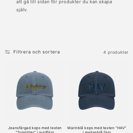
att gå till sidan för produkter du kan
skapa
själv.
Filtrera och sortera
4 produkter
Jeansfärgad keps med texten
Marinblå keps med texten "HAV"
"Solglitter" i guldfärg
i mellanblå färg