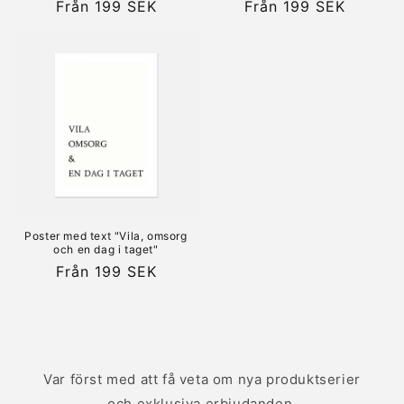
Ordinarie
Från 199 SEK
Ordinarie
Från 199 SEK
pris
pris
Poster med text "Vila, omsorg
och en dag i taget"
Ordinarie
Från 199 SEK
pris
Var först med att få veta om nya produktserier
och exklusiva erbjudanden.