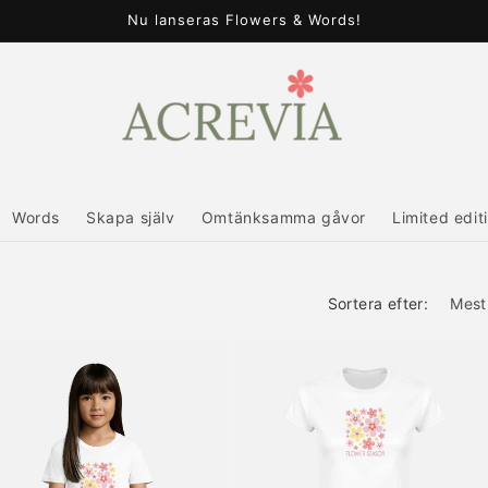
Nu lanseras Flowers & Words!
Words
Skapa själv
Omtänksamma gåvor
Limited edit
Sortera efter: