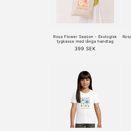
Rosa Flower Season - Ekologisk
Rosa
tygkasse med långa handtag
Ordinarie
399 SEK
pris