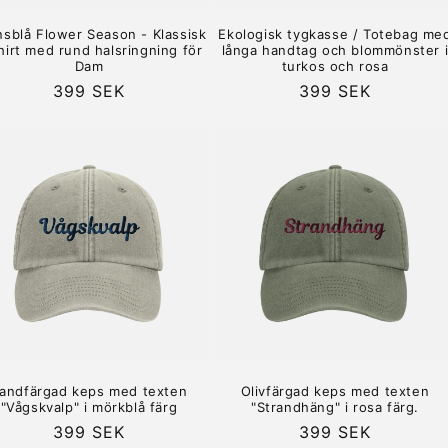
nsblå Flower Season - Klassisk
Ekologisk tygkasse / Totebag me
hirt med rund halsringning för
långa handtag och blommönster 
Dam
turkos och rosa
Ordinarie
399 SEK
Ordinarie
399 SEK
pris
pris
andfärgad keps med texten
Olivfärgad keps med texten
"Vågskvalp" i mörkblå färg
"Strandhäng" i rosa färg.
Ordinarie
399 SEK
Ordinarie
399 SEK