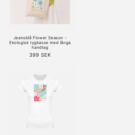
-
Jeansblå Flower Season -
Ekologisk tygkasse med långa
handtag
Ordinarie
399 SEK
pris