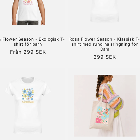
 Flower Season - Ekologisk T-
Rosa Flower Season - Klassisk T
shirt för barn
shirt med rund halsringning för
Dam
Ordinarie
Från 299 SEK
Ordinarie
399 SEK
pris
pris