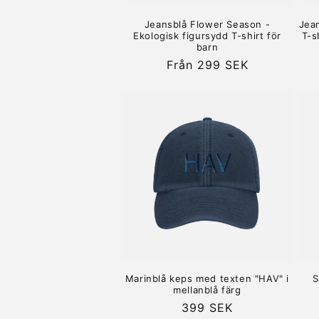
Jeansblå Flower Season -
Jea
Ekologisk figursydd T-shirt för
T-s
barn
Ordinarie
Från 299 SEK
pris
Marinblå keps med texten "HAV" i
S
mellanblå färg
Ordinarie
399 SEK