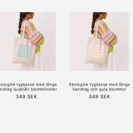
pris
pris
kologisk tygkasse med långa
Ekologisk tygkasse med långa
ndtag ljusblått blommönster
handtag och gula blommor
Ordinarie
349 SEK
Ordinarie
349 SEK
pris
pris