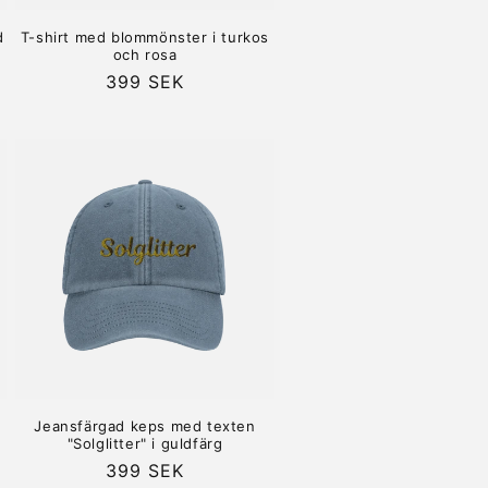
d
T-shirt med blommönster i turkos
i
och rosa
Ordinarie
399 SEK
pris
Jeansfärgad keps med texten
"Solglitter" i guldfärg
Ordinarie
399 SEK