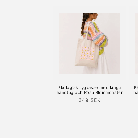
pris
Ekologisk tygkasse med långa
E
handtag och Rosa Blommönster
ha
Ordinarie
349 SEK
pris