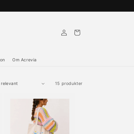
Logga
Varukorg
in
ion
Om Acrevia
15 produkter